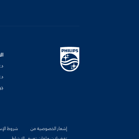
ال
دع
دع
جه
إشعار الخصوصية من
شروط الإس
تفضيلات ملفات تعريف الارتباط