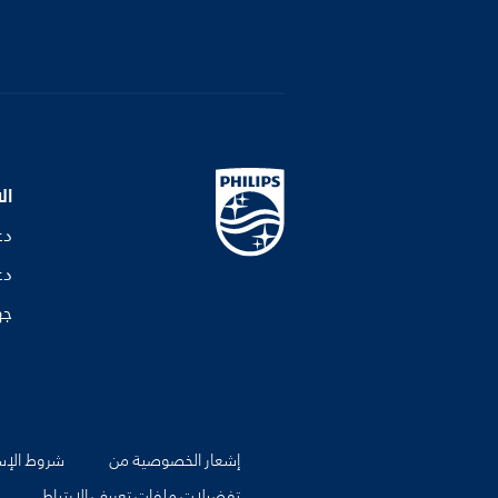
ال
دع
دع
جه
إشعار الخصوصية من
شروط الإس
تفضيلات ملفات تعريف الارتباط