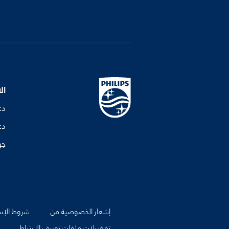
ال
دع
دع
جه
إشعار الخصوصية من
شروط الإس
تفضيلات ملفات تعريف الارتباط