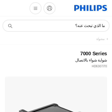
أيقونة
ما الذي تبحث عنه؟
دعم
البحث
مشواة
‎7000 Series
شواية شواء بالاتصال
HD6307/70