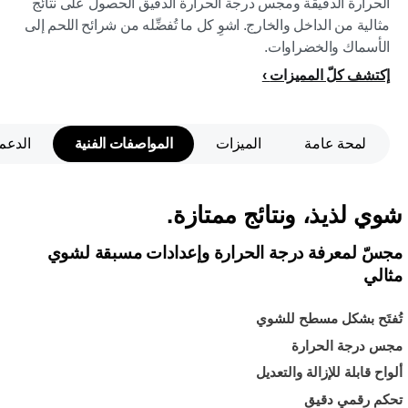
الحرارة الدقيقة ومجس درجة الحرارة الدقيق الحصول على نتائج
مثالية من الداخل والخارج. اشوِ كل ما تُفضِّله من شرائح اللحم إلى
الأسماك والخضراوات.
إكتشف كلّ المميزات
لمحة عامة
الميزات
المواصفات الفنية
الدعم
شوي لذيذ، ونتائج ممتازة.
مجسّ لمعرفة درجة الحرارة وإعدادات مسبقة لشوي
مثالي
تُفتَح بشكل مسطح للشوي
مجس درجة الحرارة
ألواح قابلة للإزالة والتعديل
تحكم رقمي دقيق