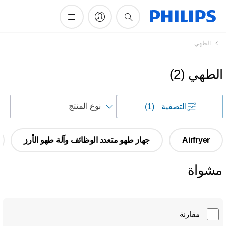
أيقونة
الطهي
دعم
البحث
الطهي
(
2
)
فرز
التصفية
(1)
حسب
Airfryer
جهاز طهو متعدد الوظائف وآلة طهو الأرز
مشواة
مقارنة