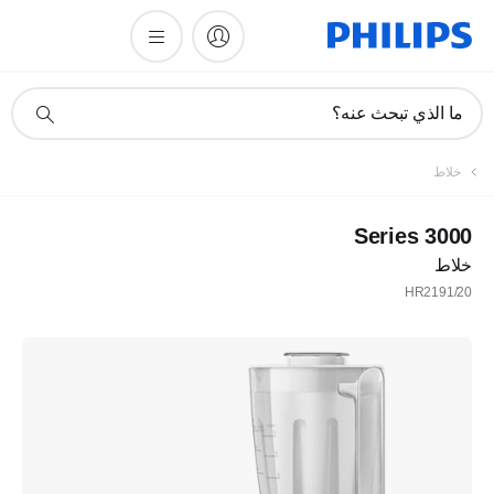
أيقونة
ما الذي تبحث عنه؟
دعم
البحث
خلاط
3000 Series
خلاط
HR2191/20