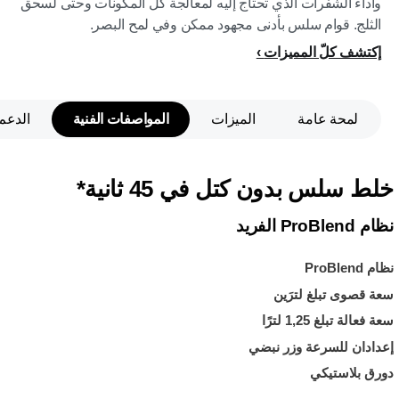
وأداء الشفرات الذي تحتاج إليه لمعالجة كل المكونات وحتى لسحق
الثلج. قوام سلس بأدنى مجهود ممكن وفي لمح البصر.
إكتشف كلّ المميزات
لمحة عامة
الميزات
المواصفات الفنية
الدعم
خلط سلس بدون كتل في 45 ثانية*
نظام ProBlend الفريد
نظام ProBlend
سعة قصوى تبلغ لترَين
سعة فعالة تبلغ 1,25 لترًا
إعدادان للسرعة وزر نبضي
دورق بلاستيكي