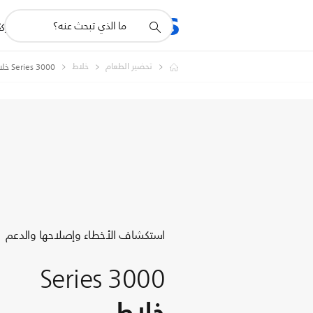
أيقونة
R
المنتجات
للشرك
دعم
البحث
تحضير الطعام
خلاط
3000 Series خلاط
استكشاف الأخطاء وإصلاحها والدعم
3000 Series
خلاط