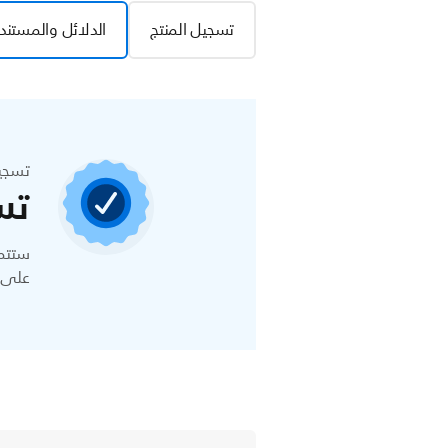
تسجيل المنتج
الدلائل والمستند
تسجي
تس
ستتمك
على ا