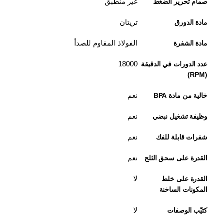
غير منطبق
صمام تحرير الضغط
تريتان
مادة الدورق
الفولاذ المقاوم للصدأ
مادة الشفرة
18000
عدد الدورات في الدقيقة
(RPM)
نعم
خالية من مادة BPA
نعم
وظيفة تشغيل نبضي
نعم
شفرات قابلة للفك
نعم
القدرة على سحق الثلج
لا
القدرة على خلط
المكونات الساخنة
لا
كتيّب الوصفات