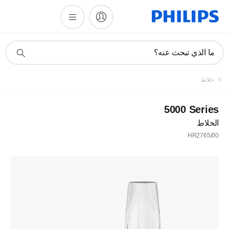
أيقونة
ما الذي تبحث عنه؟
دعم
البحث
خلاط
‎5000 Series
الخلاط
HR2765/00