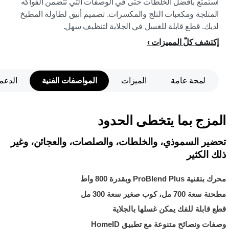
استمتع بأفضل الخلطات حتى في الوصفات التي تتضمن الفواكه
المثلجة ومكعبات الثلج والمكسرات. تصميم أنيق لطاولة المطبخ
لديك. قطع قابلة للغسل في الجلاية لتنظيف سهل.
إكتشف كلّ المميزات
لمحة عامة
الميزات
المواصفات الفنية
الدعم
المزج بما يتخطى الحدود
تحضير السموذي، والخلطات، والصلصات، والعجائن، وغير
ذلك الكثير
محرك بتقنية ProBlend Plus وبقدرة 800 واط
مطحنة سعة 700 مل، كوب صغير سعة 300 مل
قطع قابلة للفك يمكن غسلها بالجلاية
وصفات ونصائح متنوعة مع تطبيق HomeID