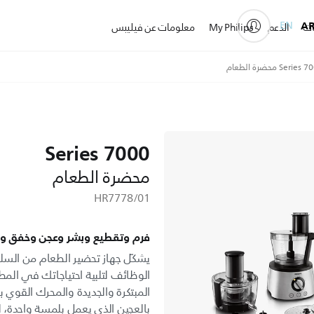
EN
A
ات
الدعم
My Philips
معلومات عن فيليبس
محضرة الطعام
7000 Series
محضرة الطعام
HR7778/01
فرم وتقطيع وبشر وعجن وخفق و
الوظائف لتلبية احتياجاتك في المط
بالعجين الذي يعمل بلمسة واحدة، لم