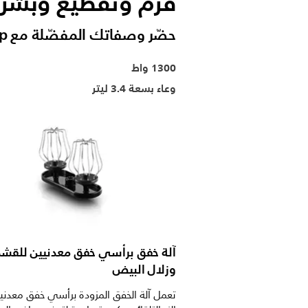
فرم وتقطيع وبشر
حضّر وصفاتك المفضّلة مع PowerChop والمزيد غير ذلك
1300 واط
وعاء بسعة 3.4 ليتر
آلة خفق برأسي خفق معدنيين للقشد
وزلال البيض
تعمل آلة الخفق المزودة برأسي خفق معدني