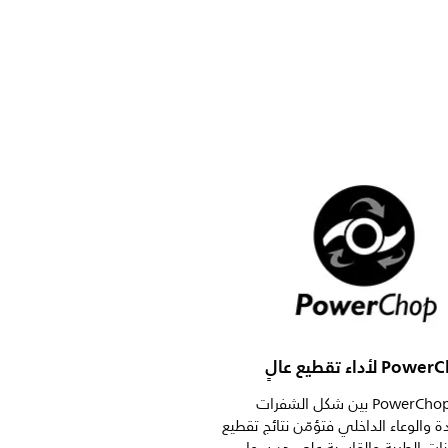
تجمع تقنية PowerChop بين شكل الشفرات
ادة والوعاء الداخلي فتؤمّن نتائج تقطيع