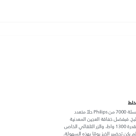
خلط
يشكّل جهاز تحضير الطعام من السلسلة 7000 من Philips حلاً متعدد
بخ. فبفضل خفاقة العجين المعدنية
المبتكرة والجديدة والمحرك القوي بقدرة 1300 واط، والزر التلقائي الخاص
 يكن تحضير الخبز يومًا بهذه السهولة.