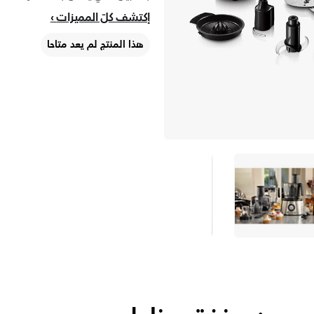
إكتشف كلّ المميزات
هذا المنتج لم يعد متاحا