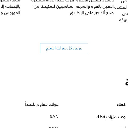
وبمجرد تشكيل العجين، تحرك هذه الأداة المبتكرة
مثالية للمكو
بيض
العجين بالقوة والسرعة المناسبتين لتمكينك من
بالإضافة إلى
في الحجم حتى 600%) والقشدة
صنع ألذ خبز على الإطلاق.
المهروس وخف
حتى
 بهذه
عرض كل ميزات المنتج
غطاء
فولاذ مقاوم للصدأ
وعاء مزوّد بغطاء
SAN