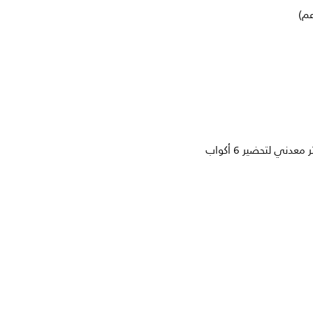
عم)
دني لتحضير 6 أكواب