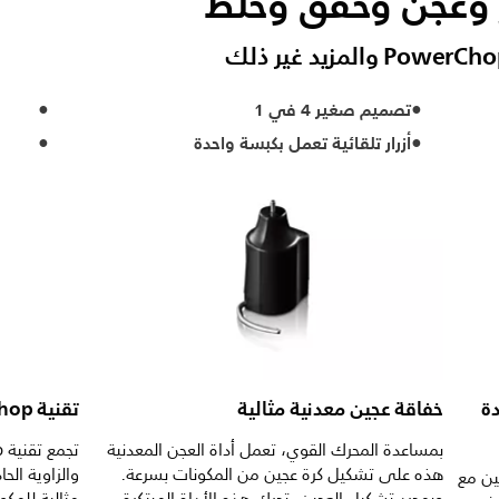
 وعجن وخفق وخلط
تصميم صغير 4 في 1
أزرار تلقائية تعمل بكبسة واحدة
ة
خفاقة عجين معدنية مثالية
تقنية PowerChop لأداء تقطيع عالٍ
بمساعدة المحرك القوي، تعمل أداة العجن المعدنية
هذه على تشكيل كرة عجين من المكونات بسرعة.
والزاوية الح
ين مع