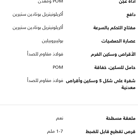
أداة عجن
POM ومعدن
دافع
أكريلونيتريل بوتادين ستيرين
مفتاح التحكم بالسرعة
أكريلونيتريل بوتادين ستيرين
عصارة الحمضيات
بوليبروبيلين
الأقراص وسكين الفرم
فولاذ مقاوم للصدأ
حامل للسكين، خفاقة
POM
شفرة على شكل S وسكين وأقراص
فولاذ مقاوم للصدأ
معدنية
ملعقة مسطحة
نعم
قرص تقطيع قابل للضبط
1-7 ملم