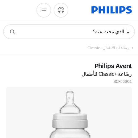
أيقونة
ما الذي تبحث عنه؟
دعم
البحث
رضّاعات الأطفال Classic+‎
Philips Avent
رضّاعة Classic+‎ للأطفال
SCF566/61