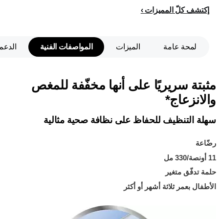
إكتشف كلّ المميزات
لمحة عامة
الميزات
المواصفات الفنية
الدعم
مثبتة سريريًا على أنها مخفّفة للمغص
والانزعاج*
سهلة التنظيف للحفاظ على نظافة صحية مثالية
رضّاعة
11 أونصة/330 مل
حلمة تدفّق متغير
الأطفال بعمر ثلاثة أشهر أو أكثر