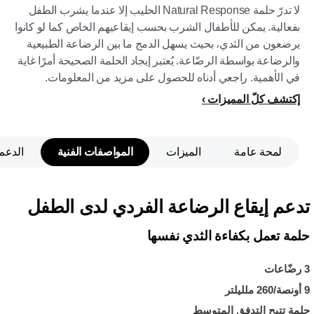
لا تدرّ حلمة Natural Response الحليب إلا عندما يشرب الطفل
بفعالية. يمكن للأطفال الشرب بحسب إيقاعيهم الخاص كما لو كانوا
يرضعون من الثدي، بحيث يسهل الدمج ما بين الرضاعة الطبيعية
والرضاعة بواسطة الرضّاعة. يُعتبر إيجاد الحلمة الصحيحة أمرًا غاية
في الأهمية. راجعي أدناه للحصول على مزيد من المعلومات.
إكتشف كلّ المميزات
لمحة عامة
الميزات
المواصفات الفنية
الدعم
تدعم إيقاع الرضاعة الفردي لدى الطفل
حلمة تعمل بكفاءة الثدي نفسها
3 رضّاعات
9 أونصة/260 ملليلتر
حلمة تتيح التدفق المتوسط