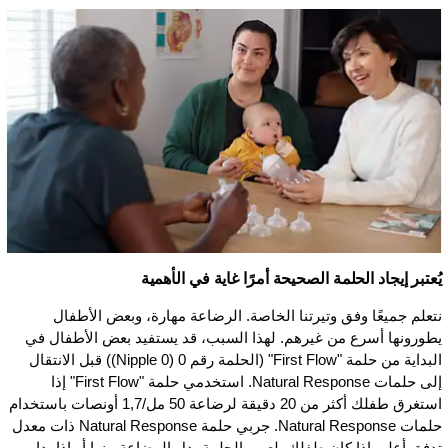
يُعتبر إيجاد الحلمة الصحيحة أمرًا غاية في الأهمية
نتعلم جميعًا وفق وتيرتنا الخاصة. الرضاعة مهارة، وبعض الأطفال
يطورونها أسرع من غيرهم. لهذا السبب، قد يستفيد بعض الأطفال في
البداية من حلمة "First Flow" (الحلمة رقم 0 (Nipple 0)) قبل الانتقال
إلى حلمات Natural Response. استخدمي حلمة "First Flow" إذا
استغرق طفلك أكثر من 20 دقيقة لرضاعة 50 مل/1,7 أونصات باستخدام
حلمات Natural Response. جربي حلمة Natural Response ذات معدل
تد­­فق أ­على إذا كان طفلك يلعب بالحلمة بدل الرضاعة منها أو إذا بدا