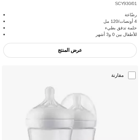
SCY930/01
رضّاعة
4 أونصات/120 مل
حلمة تدفق بطيء
للأطفال بين 0 و3 أشهر
عرض المنتج
مقارنة