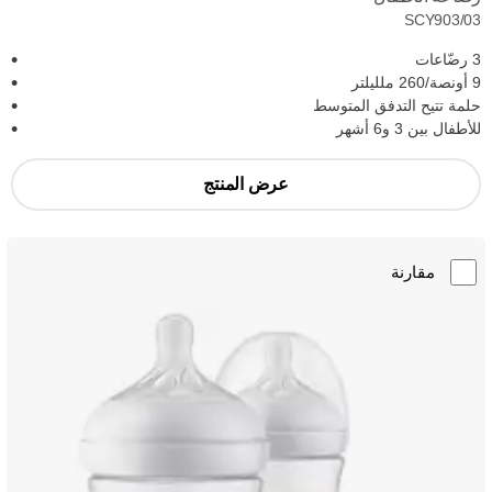
SCY903/03
3 رضّاعات
9 أونصة/260 ملليلتر
حلمة تتيح التدفق المتوسط
للأطفال بين 3 و6 أشهر
عرض المنتج
مقارنة