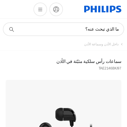
أيقونة
ما الذي تبحث عنه؟
دعم
البحث
داخل الأذن وسماعة الأذن
سماعات رأس سلكية مثبّتة في الأذن
TAE2146BK/97