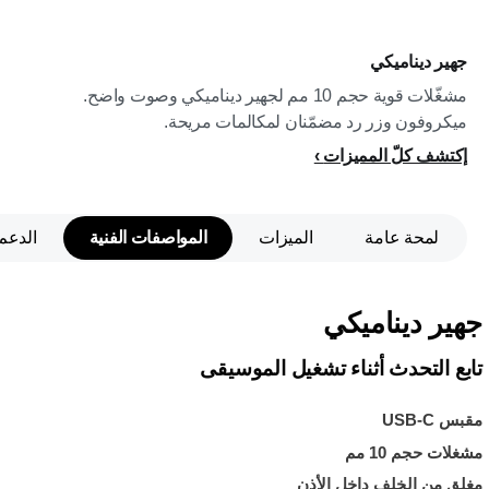
جهير ديناميكي
مشغّلات قوية حجم 10 مم لجهير ديناميكي وصوت واضح.
ميكروفون وزر رد مضمّنان لمكالمات مريحة.
إكتشف كلّ المميزات
لمحة عامة
الميزات
المواصفات الفنية
الدعم
جهير ديناميكي
تابع التحدث أثناء تشغيل الموسيقى
مقبس USB-C
مشغلات حجم 10 مم
مغلق من الخلف داخل الأذن