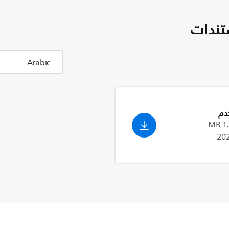
تندات
دم