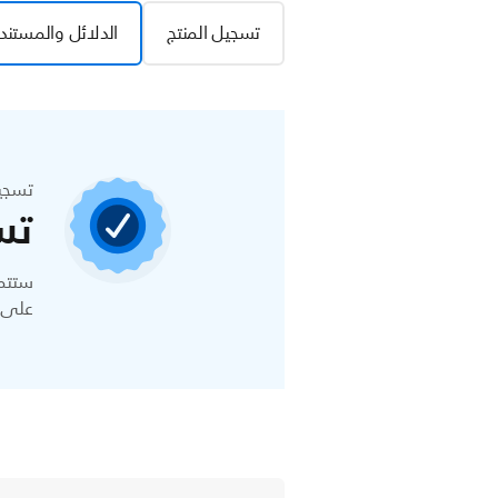
تسجيل المنتج
الدلائل والمستند
تسجي
تس
ستتمك
على ا