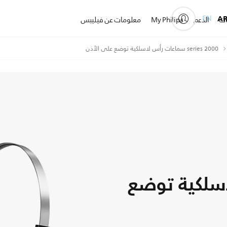
EN
A
ات
الدعم
My Philips
معلومات عن فيليبس
2000 series سماعات رأس لاسلكية توضع على الأذن
سلكية توضع