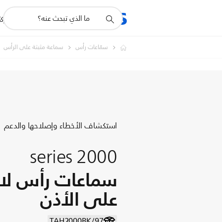
أيقونة
R
المنتجات
للشرك
دعم
البحث
سمّاعات رأس
سماعة مثبتة على الرأس
استكشاف الأخطاء وإصلاحها والدعم
2000 series
سماعات رأس لا
على الأذن
TAH2000BK/97