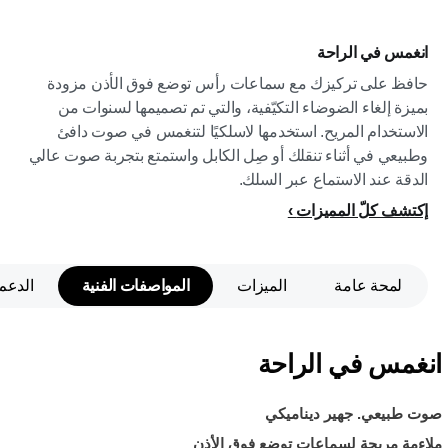
انغمس في الراحة
حافظ على تركيزك مع سماعات رأس توضع فوق الأذن مزودة
بميزة إلغاء الضوضاء التكيّفية، والتي تم تصميمها لسنوات من
الاستخدام المريح. استخدمها لاسلكيًا لتنغمس في صوت دافئ
وطبيعي في أثناء تنقلك أو صِل الكابل واستمتع بتجربة صوت عالي
الدقة عند الاستماع عبر السلك.
إكتشف كلّ المميزات
لمحة عامة
الميزات
المواصفات الفنية
الدعم
انغمس في الراحة
صوت طبيعي. جهير ديناميكي
ملاءمة مريحة لسماعات توضع فوق الأذن