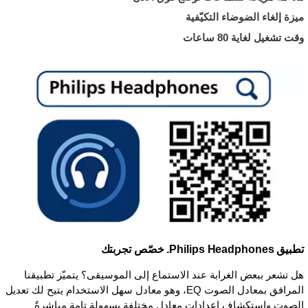
ميزة إلغاء الضوضاء التكيّفية
وقت تشغيل لغاية 80 ساعات
تطبيق Philips Headphones. خصّص تجربتك
هل تشعر ببعض الغرابة عند الاستماع إلى الموسيقى؟ يتميّز تطبيقنا
المرافق بمعادل الصوت EQ، وهو معادل سهل الاستخدام يتيح لك تعديل
الصوت واستكشاف إعدادات معادل مختلفة بسهولة تامة مباشرةً