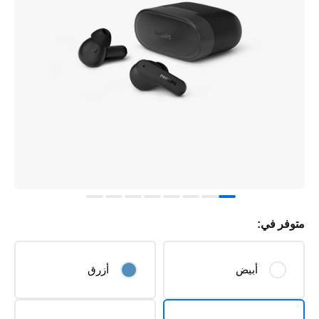
متوفر في:
أبيض
أزرق