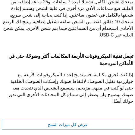
يمنحك لشحن الكامل تشغيلاً لمدة 7 ساعات، و25 ساعة إضافية من
العلبة. ضع سماعات الأذن مرة أخرى في علبة الشحن وستتم إعادة
شحنها بالكامل في غضون ساعتَين. إذا كنت بحاجة إلى شحن سريع،
تمنحك 10 دقائق فقط من الشحن ساعة تشغيل إضافية ويتيح لك الوضع
الأحادي استخدام أي من السماعتَين فيما يتم شحن الأخرى. يمكن شحن
العلبة عبر USB-C.
تجعل تقنية الميكروفونات الأربعة المكالمات أكثر وضوحًا، حتى في
الأماكن المزدحمة
إذا كنت تُجري مكالمة، فسيندمج إعداد الميكروفونات الأربعة مع
خوارزمية تقليل الضوضاء لالتقاط صوتك وإسكات الضوضاء الخلفية.
حتى لو كنت في مقهى مزدحم، سيسمع الشخص الذي تتحدث معه
صوتك بوضوح ولن يضطر إلى سماع كل المحادثات الأخرى التي تدور
حولك أيضًا!
عرض كل ميزات المنتج