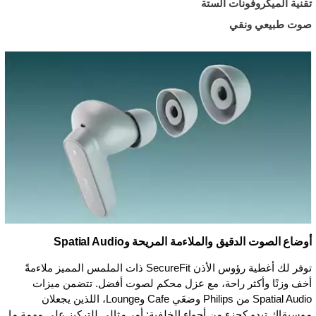
تقنية الميكروفونات الستة
صوت طبيعي ونقي
أوضاع الصوت الدقيق والملاءمة المريحة وSpatial Audio
توفر لك أغطية رؤوس الأذن SecureFit ذات الملمس المميز ملاءمةً
أخف وزنًا وأكثر راحة، مع عزل محكم لصوت أفضل. تتضمن ميزات
Spatial Audio من Philips وضعَي Cafe وLounge، اللذين يجعلان
موسيقاك تبدو كجزء من أجواء الخلفية: أمر مثالي للتركيز على مهمة ما