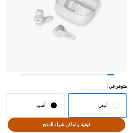
متوفر في:
أبيض
أسود
كيفية و اماكن شراء المنتج