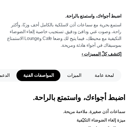
اضبط أجواءك، واستمتع بالراحة.
استمع بحرية مع سماعات أذن لاسلكية بالكامل أخف وزنًا، وأكثر
راحة، وصوت غني ودافئ ودقيق. تستجيب خاصية إلغاء الضوضاء
التكيفية مع محيطك، فيما يتيح لك وضعا Cafe وLounge الاستمتاع
بموسيقاك في أجواء هادئة ومريحة.
إكتشف كلّ المميزات
لمحة عامة
الميزات
المواصفات الفنية
الدعم
اضبط أجواءك، واستمتع بالراحة.
سماعات أذن صغيرة. ملاءمة مريحة.
ميزة إلغاء الضوضاء التكيّفية