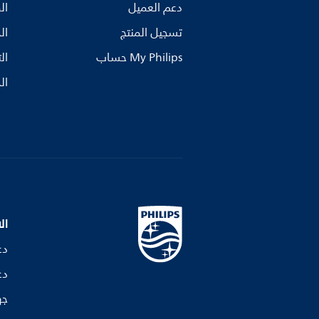
دعم العميل
ال
تسجيل المنتج
ال
My Philips حساب
ال
ال
ال
دع
دع
جه