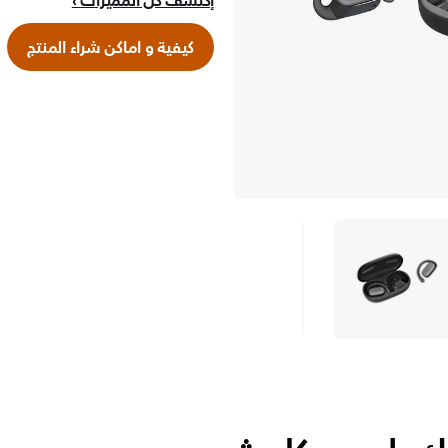
إكتشف كلّ المميزات
كيفية و اماكن شراء المنتج