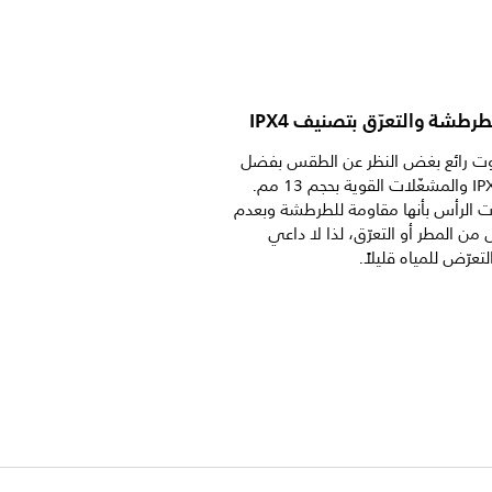
رطشة والتعرّق بتصنيف IPX4
ت رائع بغض النظر عن الطقس بفضل
التصنيف IPX4 والمشغّلات القوية بحجم 13 مم.
ات الرأس بأنها مقاومة للطرطشة وبعدم
ل من المطر أو التعرّق، لذا لا داعي
تعرّض للمياه قليلاً.