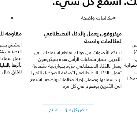
يك. اسمع كل شيء.
مكالمات واضحة
ميكروفون يعمل بالذكاء الاصطناعي
مقاومة للط
لمكالمات واضحة
يض
استمتع بصو
التكيفي لمستوى الصوت المتساوي (AELC).
لا تدَع الأصوات من حولك تقاطع استماعك إلى
ي
تتميّز سماع
الآخرين. تتميّز سماعات الرأس هذه بميكروفون
توازنة
تأثرها بالقلي
يعمل بالذكاء الاصطناعي مزوّد بخوارزمية متقدمة
ت
للقلق حيال ال
تعمل بالذكاء الاصطناعي لتصفية الضوضاء التي لا
فضًا.
تريد سماعها وضمان إجراء مكالمات واضحة. استمع
إلى الآخرين بوضوح في كل مرة.
عرض كل ميزات المنتج