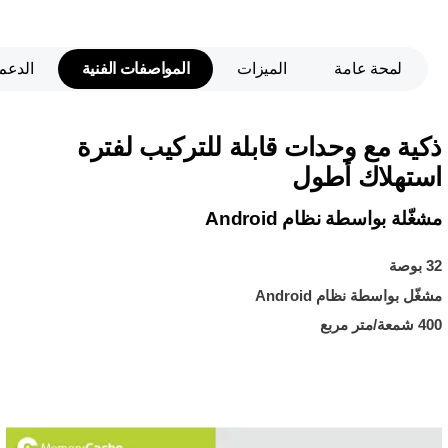
لمحة عامة
الميزات
المواصفات الفنية
الدعم
ذكية مع وحدات قابلة للتركيب لفترة
استهلاك أطول
مشغّلة بواسطة نظام Android
32 بوصة
مشغّل بواسطة نظام Android
400 شمعة/متر مربع