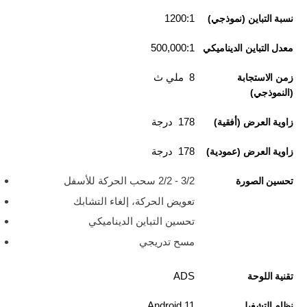
1200:1
نسبة التباين (نموذجي)
500,000:1
معدل التباين الديناميكي
8 ملي ث
زمن الاستجابة
(النموذجي)
178 درجة
زاوية العرض (أفقية)
178 درجة
زاوية العرض (عمودية)
3/2 - 2/2 سحب الحركة للأسفل
تحسين الصورة
تعويض الحركة، إلغاء التشابك
تحسين التباين الديناميكي
مسح تدريجي
ADS
تقنية اللوحة
Android 11
نظام التشغيل