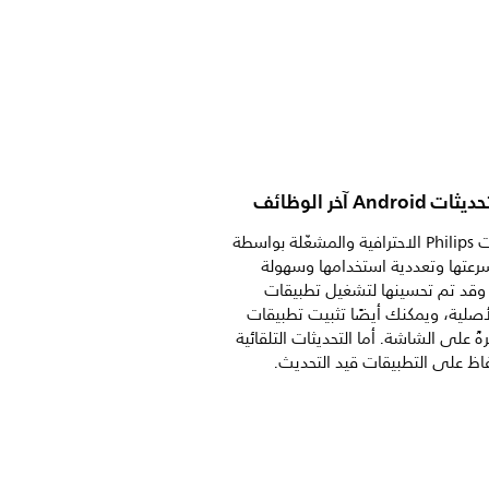
Andr آخر الوظائف
تتميّز شاشات Philips الاحترافية والمشغّلة بواسطة
Andr بسرعتها وتعددية استخدامها وسهولة
. وقد تم تحسينها لتشغيل تطبيقات
Andr الأصلية، ويمكنك أيضًا تثبيت تطبيقات
ً على الشاشة. أما التحديثات التلقائية
ظ على التطبيقات قيد التحديث.