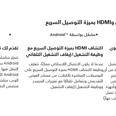
مشغّل بواسطة Android™‎
حتوى
اكتشاف HDMI بميزة التوصيل السريع مع
تقدّم لك تحديثات oid
وظيفة التشغيل/إيقاف التشغيل التلقائي
oid
بفضل
عندما لا يكون الاتصال اللاسلكي ممكنًا، تتعرّف
التنقل فيها
ة من أي
وظيفة اكتشاف HDMI بميزة التوصيل السريع على
oid
Window أو Android™‎. يتيح
التوصيلات المباشرة بالكبلات من مصادر العرض
الويب مباشرة
عروض
التقديمي وتتعامل تلقائيًا مع تغييرات المصدر
فتضمن الحفا
أجهزة
ووظيفة التشغيل/إيقاف التشغيل.
ة تصل
لب جهازًا