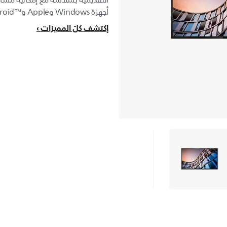
التقديمية بسلاسة مع إمكانية مشار
أجهزة Windows وApple وAndroid™‎.
إكتشف كلّ المميزات