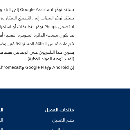
يستند توفّر Google Assistant إلى البلد وإعدادات اللغة. بهدف استخدام Google Assistant، يجب استخدام جهاز تحكّم عن بُعد اختياري مع ميزة الصوت.
يستند توفّر الميزات إلى التطبيق المختار 
لا تضمن Philips توفر التطبيقات أو استمرار عملها بالشكل الصحيح.
قد تكون مساحة الذاكرة المتوفرة الفعلية أق
يتم عادة قياس الطاقة المستهلكة في وضع التشغيل وفقًا لمعيار IEC62087 Ed 2. وتعتمد الطاقة 
(تقييد توجيه المواد الخطرة).
إن Android وGoogle Play وChromecast هي علامات تجارية لـ Google LLC
منتجات العميل
ال
دعم العميل
ال