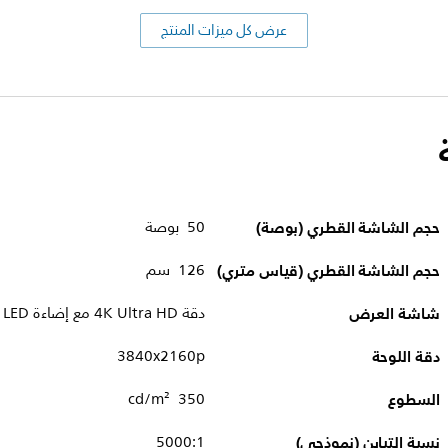
عرض كل ميزات المنتج
حجم الشاشة القطري (بوصة)
50 بوصة
حجم الشاشة القطري (قياس متري)
126 سم
شاشة العرض
دقة 4K Ultra HD مع إضاءة LED
دقة اللوحة
3840x2160p
السطوع
350 cd/m²
نسبة التباين (نموذجي)
5000:1