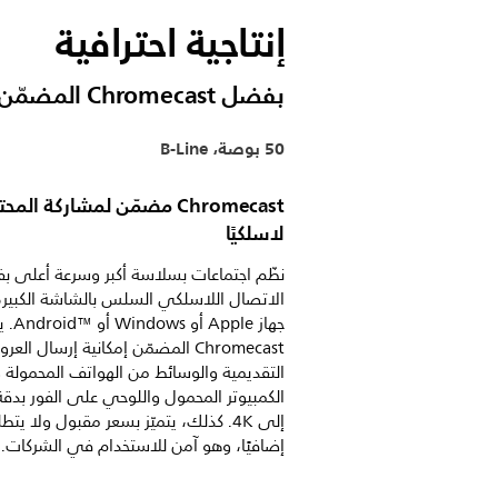
إنتاجية احترافية
بفضل Chromecast المضمّن وHDMI بميزة التوصيل السريع
50 بوصة، B-Line
Chromecast مضمّن لمشاركة الم
لاسلكيًا
نظّم اجتماعات بسلاسة أكبر وسرعة أعلى 
الاتصال اللاسلكي السلس بالشاشة الكبير
جهاز Apple أو s
Chromecast المضمّن إمكانية إرسال ال
التقديمية والوسائط من الهواتف المحمولة و
الكمبيوتر المحمول واللوحي على الفور بدق
إلى 4K. كذلك، يتميّز بسعر مقبول ولا يتط
إضافيًا، وهو آمن للاستخدام في الشركات.