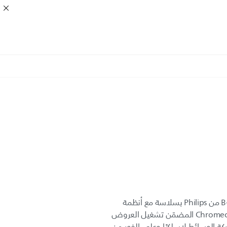
تعزيز الإنتاجية. تتكامل شاشة B-Line من Philips بسلاسة مع أنظمة
الشركات لتحكّم فعال. ويضمن Chromecast المضمّن تشغيل العروض