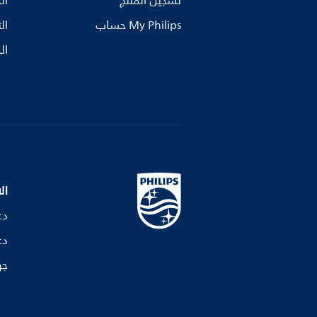
تسجيل المنتج
ال
My Philips حساب
ال
ال
ال
دع
دع
جه