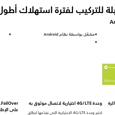
لة للتركيب لفترة استهلاك أطول
مشغّل بواسطة نظام Android
كرة
وحدة 4G/LTE اختيارية لاتصال موثوق به
r
على الإطل
اختبر وحدة 4G/LTE الاختيارية التي نقدّمها لنطاق