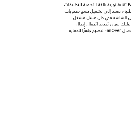
تُعد FailOver تقنية ثورية بالغة الأهمية للتطبيقات
متطلبة، تعمد إلى تشغيل نسخ محتويات
لى الشاشة في حال فشل مشغل
 عليك سوى تحديد اتصال إدخال
أساسي واتصال FailOver لتصبح جاهزًا للحماية