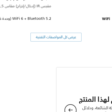
مقبس IR (إدخال/إخراج) مقاس 3,5 مم
WiFi
WiFi 6 + Bluetooth 5.2 (وحدة قابلة للانزلاق)
عرض كل المواصفات التقنية
هذا المنتج
ة الشائعة، ودلائل