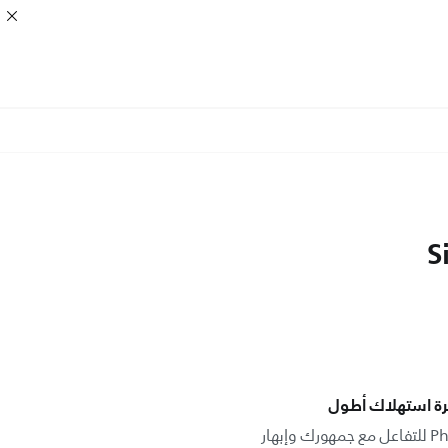
S
ترة استهلاك أطول
تم تصميم شاشة D-Line من Philips للتفاعل مع جمهورك وإبهار