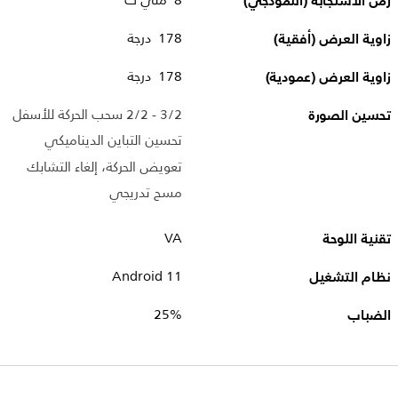
زمن الاستجابة (النموذجي)
8 ملي ث
زاوية العرض (أفقية)
178 درجة
زاوية العرض (عمودية)
178 درجة
تحسين الصورة
3/2 - 2/2 سحب الحركة للأسفل
تحسين التباين الديناميكي
تعويض الحركة، إلغاء التشابك
مسح تدريجي
تقنية اللوحة
VA
نظام التشغيل
Android 11
الضباب
25%