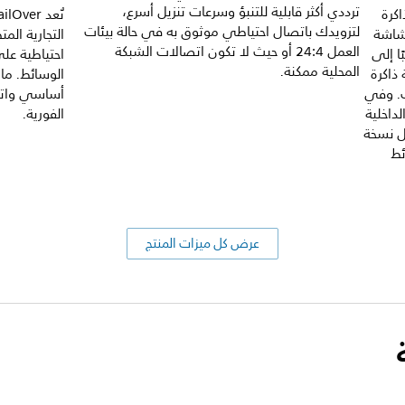
ترددي أكثر قابلية للتنبؤ وسرعات تنزيل أسرع،
كرة
لتزويدك باتصال احتياطي موثوق به في حالة بيئات
لشاشة
التجارية ال
العمل 24:4 أو حيث لا تكون اتصالات الشبكة
ا إلى
احتياطية ع
المحلية ممكنة.
ذاكرة
الوسائط. ما
ت. وفي
داخلية
الفورية.
ل نسخة
ئط
عرض كل ميزات المنتج