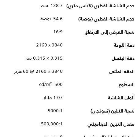
حجم الشاشة القطري (قياس متري)
138.7 سم
حجم الشاشة القطري (بوصة)
54.6 بوصة
نسبة العرض إلى الارتفاع
16:9
دقة اللوحة
3840 x‏ 2160
دقة البكسل
0,315 × 0,315 مم
الدقة المثلى
3840‏ × 2160 @ 60 هرتز
السطوع
500 cd/m²
ألوان الشاشة
1.07 مليار
نسبة التباين (نموذجي)
5000:1
معدل التباين الديناميكي
500,000:1