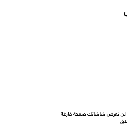
FailOve. لن تعرض شاشاتك صفحة فارغة
اق