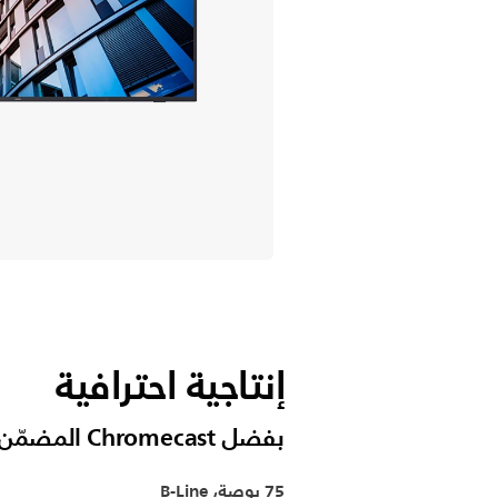
إنتاجية احترافية
بفضل Chromecast المضمّن وHDMI بميزة التوصيل السريع
75 بوصة، B-Line