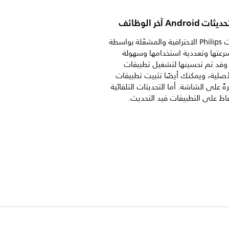
Andr آخر الوظائف
تتميّز شاشات Philips الاحترافية والمشغّلة بواسطة
Andr بسرعتها وتعددية استخدامها وسهولة
. وقد تم تحسينها لتشغيل تطبيقات
Andr الأصلية، ويمكنك أيضًا تثبيت تطبيقات
ً على الشاشة. أما التحديثات التلقائية
ظ على التطبيقات قيد التحديث.