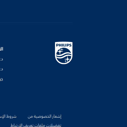
ال
دع
دع
جه
إشعار الخصوصية من
شروط الإس
تفضيلات ملفات تعريف الارتباط