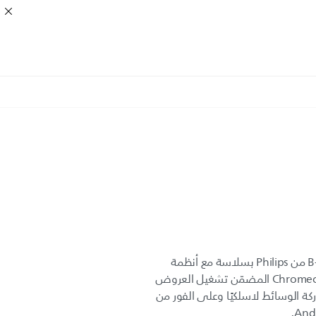
تعزيز الإنتاجية. تتكامل شاشة B-Line من Philips بسلاسة مع أنظمة
الشركات لتحكّم فعال. ويضمن Chromecast المضمّن تشغيل العروض
كة الوسائط لاسلكيًا وعلى الفور من