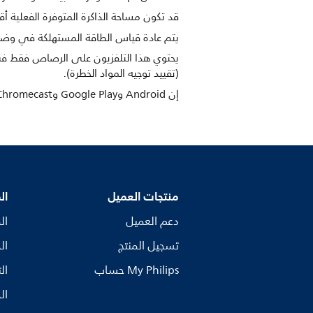
قد تكون مساحة الذاكرة المتوفرة الفعلية أق
يتم عادة قياس الطاقة المستهلكة في وضع التشغيل وفقًا لمعيار IEC62087 Ed 2. وتعتمد الطاقة 
(تقييد توجيه المواد الخطرة).
إن Android وGoogle Play وChromecast هي علامات تجارية لـ Google LLC
منتجات العميل
ال
دعم العميل
ال
تسجيل المنتج
ال
My Philips حساب
ال
ال