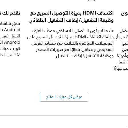
حتوى
اكتشاف HDMI بميزة التوصيل السريع مع
تقدّم لك تحديثات oid
وظيفة التشغيل/إيقاف التشغيل التلقائي
oid
بفضل
عندما لا يكون الاتصال اللاسلكي ممكنًا، تتعرّف
التنقل فيها
ة من أي
وظيفة اكتشاف HDMI بميزة التوصيل السريع على
oid
Window أو Android™‎. يتيح
التوصيلات المباشرة بالكبلات من مصادر العرض
الويب مباشرة
عروض
التقديمي وتتعامل تلقائيًا مع تغييرات المصدر
فتضمن الحفا
أجهزة
ووظيفة التشغيل/إيقاف التشغيل.
ة تصل
لب جهازًا
عرض كل ميزات المنتج