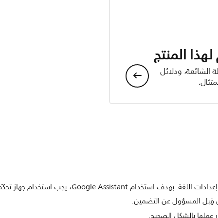
هذا المنتج
ة الشائعة، ودلائل
تثال.
من قِبل المسؤول عن التضمين.