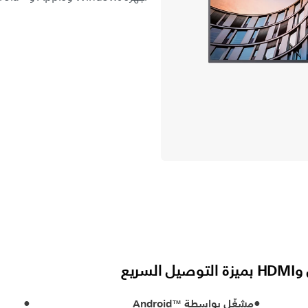
مشغّل بواسطة Android™‎