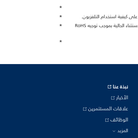
يحتوي هذا التلفزيون على الرصاص فقط في بعض الأجزاء والمكونات حيث لا وجود لبدائل عن التكنولوجيا وفقًا لبنود الاستثناء الحالية بموجب توجيه RoHS
نبذة عنا
الأخبار
علاقات المستثمرين
الوظائف
المزيد