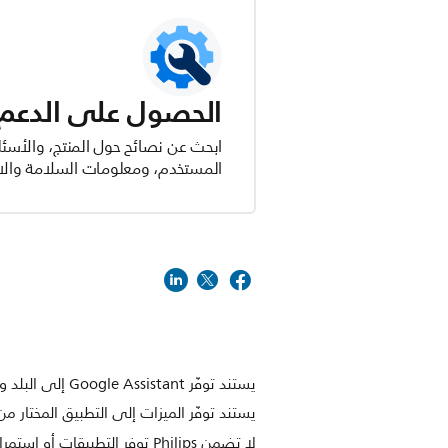
الحصول على الدعم ل
ابحث عن نصائح حول المنتج، والأسئل
المستخدم، ومعلومات السلامة والام
يستند توفّر Google Assistant إلى البلد وإعدادات اللغة. بهدف استخدام Google Assistant، يجب استخدام جهاز تحكّم عن بُعد اختياري مع ميزة الصوت.
يستند توفّر الميزات إلى التطبيق المختار 
لا تضمن Philips توفر التطبيقات أو استمرار عملها بالشكل الصحيح.