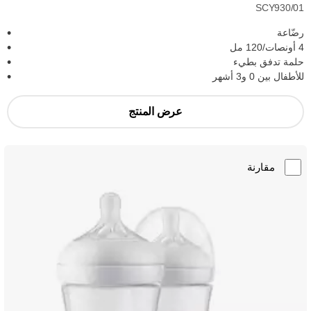
SCY930/01
رضّاعة
4 أونصات/120 مل
حلمة تدفق بطيء
للأطفال بين 0 و3 أشهر
عرض المنتج
مقارنة