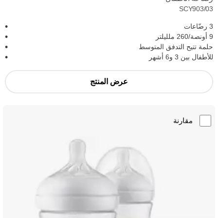
SCY903/03
3 رضّاعات
9 أونصة/260 ملليلتر
حلمة تتيح التدفق المتوسط
للأطفال بين 3 و6 أشهر
عرض المنتج
مقارنة