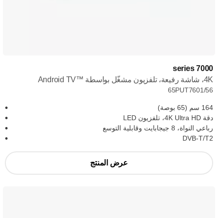
7000 series
4K، شاشة رفيعة، تلفزيون مشغّل بواسطة Android TV™‎
65PUT7601/56
164 سم (65 بوصة)
دقة 4K Ultra HD، تلفزيون LED
رباعي النواة، 8 جيجابايت وقابلية التوسع
DVB-T/T2
عرض المنتج