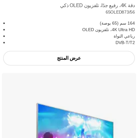
دقة 4K، رفيع جدًا، تلفزيون OLED ذكي
65OLED873/56
164 سم (65 بوصة)
4K Ultra HD، تلفزيون OLED
رباعي النواة
DVB-T/T2
عرض المنتج