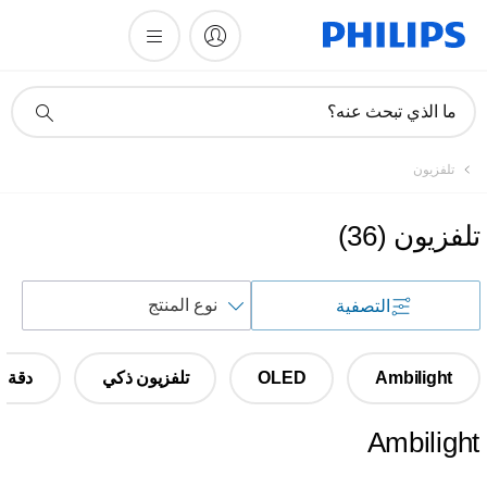
أيقونة
ما الذي تبحث عنه؟
دعم
البحث
تلفزيون
تلفزيون
(
36
)
فرز
التصفية
حسب
Ambilight
OLED
تلفزيون ذكي
دقة 4K Ultra HD
Ambilight