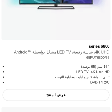
6800 series
4K UHD، شاشة رفيعة، LED TV مشغّل بواسطة Android™‎
65PUT6800/56
164 سم (65 بوصة)
4K Ultra HD، ‏LED TV
ثنائي النواة، 8 جيجابايت وقابلية التوسع
DVB-T/T2/C
عرض المنتج