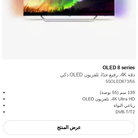
OLED 8 series
دقة 4K، رفيع جدًا، تلفزيون OLED ذكي
55OLED873/56
139 سم (55 بوصة)
4K Ultra HD، تلفزيون OLED
رباعي النواة
DVB-T/T2
عرض المنتج