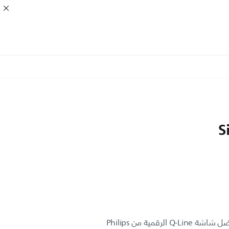
S
أبهر جمهورك وأبقِه على اطّلاع بفضل شاشة Q-Line الرقمية من Philips