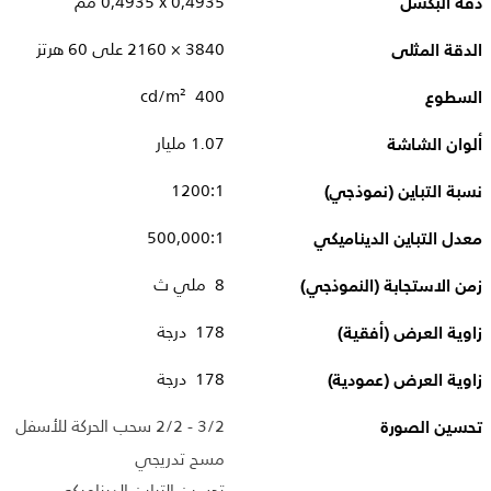
دقة البكسل
0,4935 x‏ 0,4935 مم
الدقة المثلى
3840‏ × 2160 على 60 هرتز
السطوع
400 cd/m²
ألوان الشاشة
1.07 مليار
نسبة التباين (نموذجي)
1200:1
معدل التباين الديناميكي
500,000:1
زمن الاستجابة (النموذجي)
8 ملي ث
زاوية العرض (أفقية)
178 درجة
زاوية العرض (عمودية)
178 درجة
تحسين الصورة
3/2 - 2/2 سحب الحركة للأسفل
مسح تدريجي