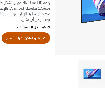
بدقة 4K Ultra HD. فه
ومشغّلاً بو
Wave لإمكانية الإدارة عن بُعد،
وقت ومن أي مكان.
إكتشف كلّ المميزات
كيفية و اماكن شراء المنتج