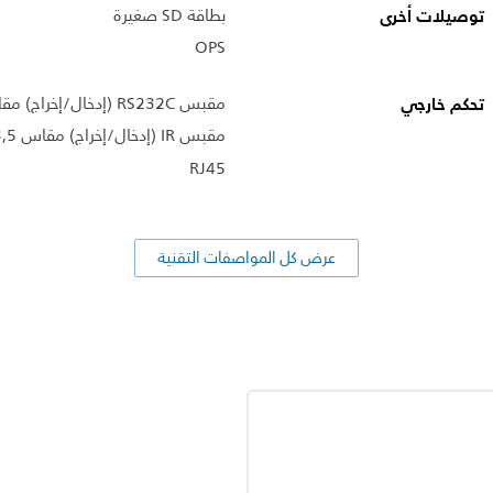
توصيلات أخرى
بطاقة SD صغيرة
OPS
تحكم خارجي
مقبس RS232C (إدخال/إخراج) مقاس 2,5 مم
مقبس IR (إدخال/إخراج) مقاس 3,5 مم
RJ45
عرض كل المواصفات التقنية