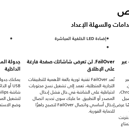
اص
إضاءة LED الخلفية المباشرة
عبر
FailOver. لن تعرض شاشاتك صفحة فارغة
على الإطلاق
الداخلية
ر
تُعد FailOver تقنية ثورية بالغة الأهمية للتطبيقات
يمكنك جدولة
ضمّن.
التجارية المتطلبة، تعمد إلى تشغيل نسخ محتويات
USB أو ا
باستخدام المستعرض المستند إلى Chromium،
احتياطية على الشاشة في حال فشل إدخال
صيل
المصدر أو التطبيق. ما عليك سوى تحديد اتصال
لتشغيل المح
ضًا عرض
إدخال أساسي واتصال FailOver لتصبح جاهزًا
وضع الاستعدا
للحماية الفورية.
إنترنت
كبل RJ45 للاستمتاع