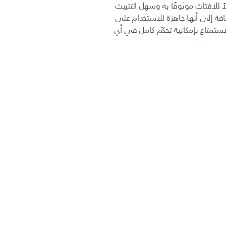
ي تشكّل حلاً للافتات موثوقًا به وسهل التثبيت
اسطة Android، بالإضافة إلى أنها جاهزة للاستخدام على
 وللاستمتاع بإمكانية تحكّم كامل في أي