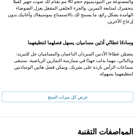
والمصنوعة من النيوديميوم حجم 40 مم تقدّم لك صوت جهير كفيلاً
بتحفيزك لمتابعة التمرين. والجزء الخلفي المقفل يعزل الضوضاء
الهامدة بشكل رائع، ما يسمح لك بالاستمتاع بموسيقاك وأغانيك بدون
إزعاج الآخرين.
وساداتا غطائَي أذنَين مساميان. يسهل فصلهما لتنظيفهما
يتضمّن غطاءا الأذنين المبردان الناعمان والمساميان جل للتبريد:
وبالتالي، مهما بذلت جهدًا في ممارسة التمارين الرياضية، ستبقى
سماعات الرأس باردة على بشرتك. ويمكن فصل هاتين الوسادتين
لتنظيفهما بسهولة.
عرض كل ميزات المنتج
المواصفات التقنية