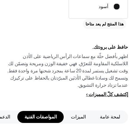
أسود
هذا المنتج لم يعد متاحا
حافظ على برودتك.
اظهر بأفضل حلّة مع سماعات الرأس الرياضية على الأذن
اللاسلكية المقاومة للتعرّق. فهي خفيفة الوزن ومريحة وتضمّن لك
وقت تشغيل يستمر لمدة 20 ساعة بمجرد شحنها مرة واحدة فقط.
وتسمح لك وسادتا غطائَي الأذنَين المبرّدتان بالحفاظ على تركيزك
عندما تزداد حرارة التشويق.
إكتشف كلّ المميزات
لمحة عامة
الميزات
المواصفات الفنية
الدعم