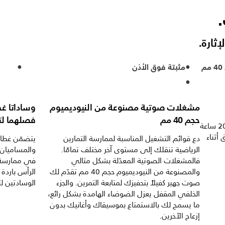
ثارة.
مثبتة فوق الأذن
مشغلات صوتية مصنوعة من النيوديميوم
وساداتا غط
حجم 40 مم
فصلهما لت
توفر لك سماعة الرأس هذه ما يصل حتى 20 ساعة
أثناء
دع قوائم التشغيل المناسبة لممارسة التمارين
يتضمّن غطاءا
الرياضية تنقلك إلى مستوى آخر مختلف تمامًا.
والمساميان ج
فالمشغلات الصوتية المعدّلة بشكل مثالي
في ممارسة ا
والمصنوعة من النيوديميوم حجم 40 مم تقدّم لك
الرأس بارد
صوت جهير كفيلاً بتحفيزك لمتابعة التمرين. والجزء
الوسادتين ل
الخلفي المقفل يعزل الضوضاء الهامدة بشكل رائع،
ما يسمح لك بالاستمتاع بموسيقاك وأغانيك بدون
إزعاج الآخرين.