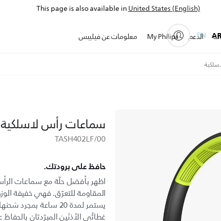
This page is also available in
United States (English)
EN
A
ات
الدعم
My Philips
معلومات عن فيليبس
سلكية
سماعات رأس لاسلكية
TASH402LF/00
حافظ على برودتك.
اظهر بأفضل حلّة مع سماعات الرأس
المقاومة للتعرّق. فهي خفيفة ال
يستمر لمدة 20 ساعة بمج
غطائَي الأذنَين المبرّدتان بالحفاظ 