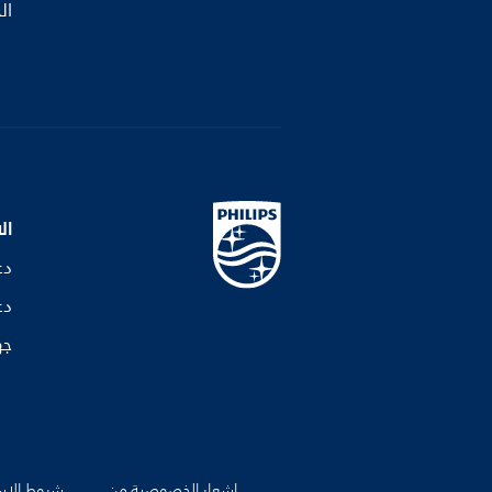
ال
ال
دع
دع
جه
إشعار الخصوصية من
شروط الإس