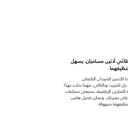
ائَي أذنَين مساميان. يسهل
نظيفهما
 الأذنين المبردان الناعمان
ل للتبريد: وبالتالي، مهما بذلت جهدًا
لتمارين الرياضية، ستبقى سماعات
ة على بشرتك. ويمكن فصل هاتين
تنظيفهما بسهولة.