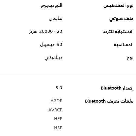
نوع المغناطيس
النيوديميوم
ملف صوتي
نحاسي
الاستجابة للتردد
20 - 20000 هرتز
الحساسية
90 ديسيبل
نوع
ديناميكي
إصدار Bluetooth
5.0
ملفات تعريف Bluetooth
A2DP
AVRCP
HFP
HSP