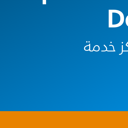
D
ز خدمة