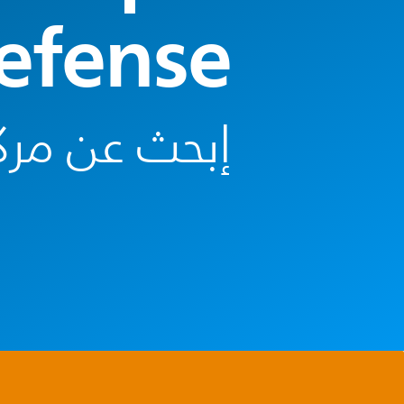
efense
إبحث عن مرك