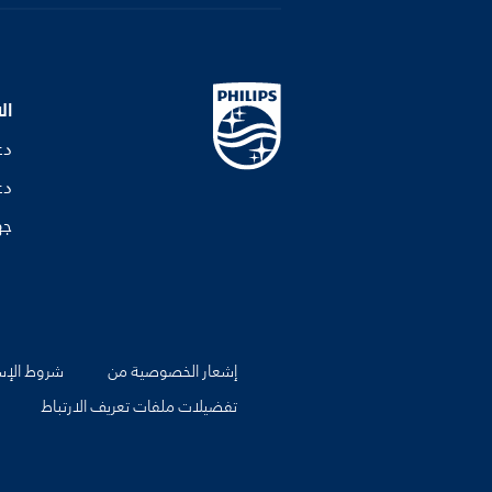
ال
دع
دع
جه
إشعار الخصوصية من
شروط الإس
تفضيلات ملفات تعريف الارتباط