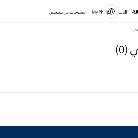
EN
A
ات
الدعم
My Philips
معلومات عن فيليبس
يعي
عي
(
0
)