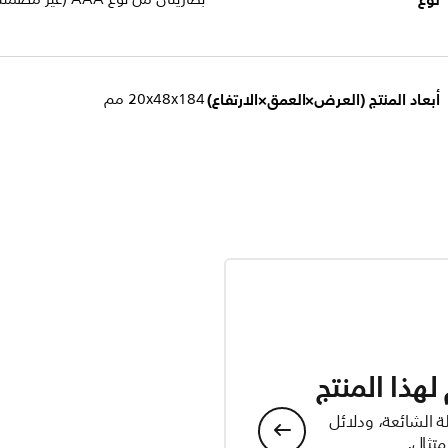
أبعاد المنتج (العرض×العمق×الارتفاع)
184‏x‏48‏x‏20 مم
هذا المنتج
ة الشائعة، ودلائل
تثال.