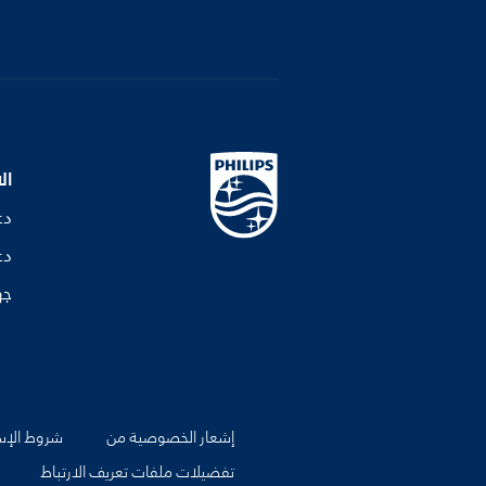
ال
دع
دع
جه
إشعار الخصوصية من
شروط الإس
تفضيلات ملفات تعريف الارتباط