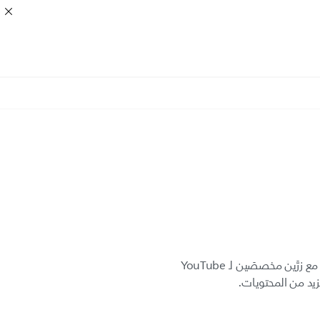
جهاز تحكّم عن بُعد سهل الاستخدام مع زرَّين مخصصَين لـ YouTube
يد من المحتويات.