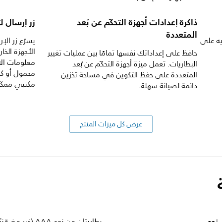
ذاكرة إعدادات أجهزة التحكّم عن بُعد
زر إرسال 
المتعددة
ترفيه على
يسرّع زر ا
الأجهزة الخ
حافظ على إعداداتك نفسها تمامًا بين عمليات تغيير
معلومات الا
البطاريات. تعمل ميزة أجهزة التحكّم عن بُعد
محمول أو كم
المتعددة على حفظ التكوين في مساحة تخزين
مكتبي ممكّن
دائمة لصيانة سهلة.
عرض كل ميزات المنتج
نوع
بطاريتان من نوع AAA (غير مضمّنتَين)