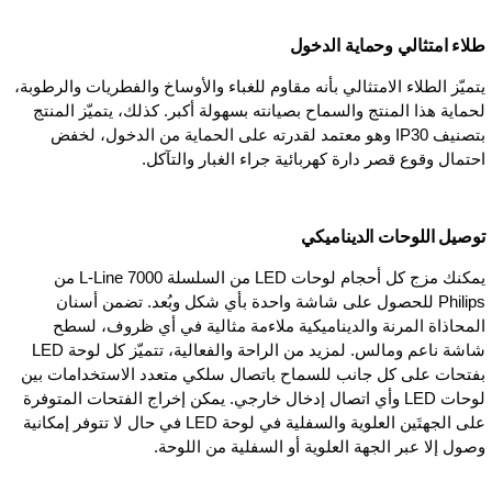
طلاء امتثالي وحماية الدخول
يتميّز الطلاء الامتثالي بأنه مقاوم للغباء والأوساخ والفطريات والرطوبة،
لحماية هذا المنتج والسماح بصيانته بسهولة أكبر. كذلك، يتميّز المنتج
بتصنيف IP30 وهو معتمد لقدرته على الحماية من الدخول، لخفض
احتمال وقوع قصر دارة كهربائية جراء الغبار والتآكل.
توصيل اللوحات الديناميكي
يمكنك مزج كل أحجام لوحات LED من السلسلة L-Line 7000 من
Philips للحصول على شاشة واحدة بأي شكل وبُعد. تضمن أسنان
المحاذاة المرنة والديناميكية ملاءمة مثالية في أي ظروف، لسطح
شاشة ناعم ومالس. لمزيد من الراحة والفعالية، تتميّز كل لوحة LED
بفتحات على كل جانب للسماح باتصال سلكي متعدد الاستخدامات بين
لوحات LED وأي اتصال إدخال خارجي. يمكن إخراج الفتحات المتوفرة
على الجهتَين العلوية والسفلية في لوحة LED في حال لا تتوفر إمكانية
وصول إلا عبر الجهة العلوية أو السفلية من اللوحة.