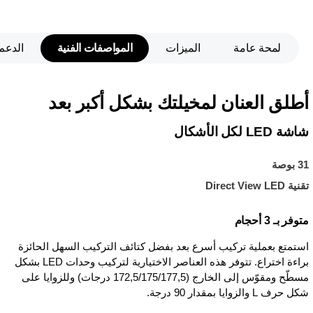
لمحة عامة
الميزات
المواصفات الفنية
الدعم
أطلق العنان لمخيلتك بشكل أكبر بعد
شاشة LED لكل الأشكال
31 بوصة
تقنية Direct View LED
متوفر بـ 3 أحجام
استمتع بعملية تركيب أسرع بعد بفضل كتائف التركيب السهل الحائزة
براءة اختراع. تتوفر هذه العناصر الاختيارية لتركيب وحدات LED بشكل
مسطّح ومقوّس إلى الخارج (177,5‏/175‏/172,5 درجات) وللزوايا على
شكل حرف L والزوايا بمقدار 90 درجة.