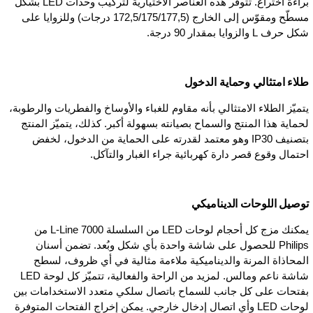
براءة اختراع. تتوفر هذه العناصر الاختيارية لتركيب وحدات LED بشكل
مسطّح ومقوّس إلى الخارج (177,5‏/175‏/172,5 درجات) وللزوايا على
شكل حرف L والزوايا بمقدار 90 درجة.
طلاء امتثالي وحماية الدخول
يتميّز الطلاء الامتثالي بأنه مقاوم للغباء والأوساخ والفطريات والرطوبة،
لحماية هذا المنتج والسماح بصيانته بسهولة أكبر. كذلك، يتميّز المنتج
بتصنيف IP30 وهو معتمد لقدرته على الحماية من الدخول، لخفض
احتمال وقوع قصر دارة كهربائية جراء الغبار والتآكل.
توصيل اللوحات الديناميكي
يمكنك مزج كل أحجام لوحات LED من السلسلة L-Line 7000 من
Philips للحصول على شاشة واحدة بأي شكل وبُعد. تضمن أسنان
المحاذاة المرنة والديناميكية ملاءمة مثالية في أي ظروف، لسطح
شاشة ناعم ومالس. لمزيد من الراحة والفعالية، تتميّز كل لوحة LED
بفتحات على كل جانب للسماح باتصال سلكي متعدد الاستخدامات بين
لوحات LED وأي اتصال إدخال خارجي. يمكن إخراج الفتحات المتوفرة