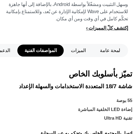
وسهل التثبيت ومشغّلاً بواسطة Android، بالإضافة إلى أنها جاهزة
للاستخدام على Wave لإمكانية الإدارة عن بُعد، وللاستمتاع بإمكانية
تحكّم كامل في أي وقت ومن أي مكان.
إكتشف كلّ المميزات
لمحة عامة
الميزات
المواصفات الفنية
الدعم
تميّز بأسلوبك الخاص
شاشة 18/7 المتعددة الاستخدامات والسهلة الإعداد
55 بوصة
إضاءة LED الخلفية المباشرة
تقنية Ultra HD
اتصل بالمحتوى الخاص بك وتحكم به عبر السحابة