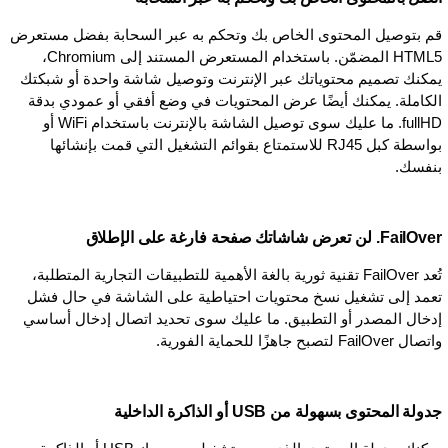
قم بتوصيل المحتوى الخاص بك وتحكم به عبر السحابة بفضل مستعرض
HTML5 المضمّن. باستخدام المستعرض المستند إلى Chromium،
يمكنك تصميم محتوياتك عبر الإنترنت وتوصيل شاشة واحدة أو شبكتك
الكاملة. يمكنك أيضًا عرض المحتويات في وضع أفقي أو عمودي بدقة
fullHD. ما عليك سوى توصيل الشاشة بالإنترنت باستخدام WiFi أو
بواسطة كبل RJ45 للاستمتاع بقوائم التشغيل التي قمت بإنشائها
بنفسك.
FailOver. لن تعرض شاشاتك صفحة فارغة على الإطلاق
تُعد FailOver تقنية ثورية بالغة الأهمية للتطبيقات التجارية المتطلبة،
تعمد إلى تشغيل نسخ محتويات احتياطية على الشاشة في حال فشل
إدخال المصدر أو التطبيق. ما عليك سوى تحديد اتصال إدخال أساسي
واتصال FailOver لتصبح جاهزًا للحماية الفورية.
جدولة المحتوى بسهولة من USB أو الذاكرة الداخلية