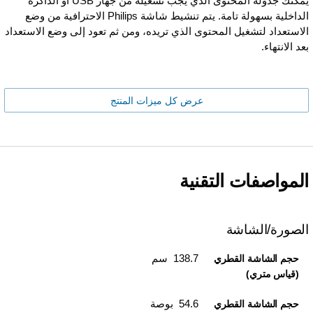
يمكنك جدولة المحتوى الذي يجب تشغيله من جهاز USB أو الذاكرة
الداخلية بسهولة تامة. يتم تنشيط شاشة Philips الاحترافية من وضع
الاستعداد لتشغيل المحتوى الذي تريده، ومن ثم تعود إلى وضع الاستعداد
بعد الانتهاء.
عرض كل ميزات المنتج
المواصفات التقنية
الصورة/الشاشة
138.7 سم
حجم الشاشة القطري
(قياس متري)
54.6 بوصة
حجم الشاشة القطري