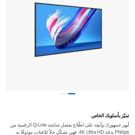
تميّز بأسلوبك الخاص
أبهر جمهورك وأبقِه على اطّلاع بفضل شاشة Q-Line الرقمية من
Philips بدقة 4K Ultra HD. فهي تشكّل حلاً للافتات موثوقًا به