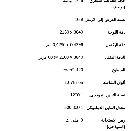
74.5 بوصة
حجم الشاشة القطري
(بوصة)
16:9
نسبة العرض إلى الارتفاع
3840 x‏ 2160
دقة اللوحة
0,4296 x‏ 0,4296 مم
دقة البكسل
3840‏ × 2160 @ 60 هرتز
الدقة المثلى
420 cd/m²
السطوع
1.07Billon
ألوان الشاشة
1200:1
نسبة التباين (نموذجي)
500,000:1
معدل التباين الديناميكي
9 ملي ث
زمن الاستجابة
(النموذجي)