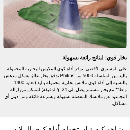
بخار قوي: لنتائج رائعة بسهولة
على المستوى الأقصى، توفر أداة كوي الملابس البخارية المحمولة
باليد من السلسلة 5000 من Philips تدفق بخار عاليًا بشكل مدهش
بالنسبة إلى أداة كوي ملابس بخارية محمولة باليد (لغاية 1400
واط** مع بخار مستمر يصل إلى 24 غ/الدقيقة) لتتمكن من إزالة
التجاعيد عن ملابسك المفضلة بسهولة وبسرعة فائقة ومن دون أي
مشاكل.
شاهد كيفية استخدام أداة كوي الملابس