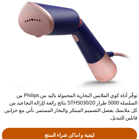
توفّر أداة كوي الملابس البخارية المحمولة باليد من Philips من
السلسلة 5000 طراز STH5030/20 نتائج رائعة لإزالة التجاعيد من
ل ملابسك بفضل التصميم المبتكر والبخار المستمر. تأتي مع خزانين
ابلين للتبديل.
كيفية و اماكن شراء المنتج