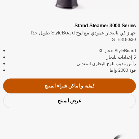
Stand Steamer 3000 Series
جهاز كي بالبخار عمودي مع لوح StyleBoard طويل جدًا
STE3180/30
StyleBoard حجم XL
5 إعدادات للبخار
رأس مدبب للوح البخاري المعدني
قوة 2000 واط
كيفية و اماكن شراء المنتج
عرض المنتج