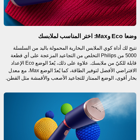
وضعا Eco وMax: اختر المناسب لملابسك
تتيح لك أداة كوي الملابس البخارية المحمولة باليد من السلسلة
5000 من Philips التخلص من التجاعيد المزعجة على أي قطعة
قابلة للكيّ من ملابسك. علاوة على ذلك، يُعدّ الوضع Eco الإعداد
الافتراضي الأفضل لتوفير الطاقة، كما يُعدّ الوضع Max، مع معدل
بخار أقوى، الوضع الممتاز للتجاعيد الأصعب والأقمشة مثل القطن.