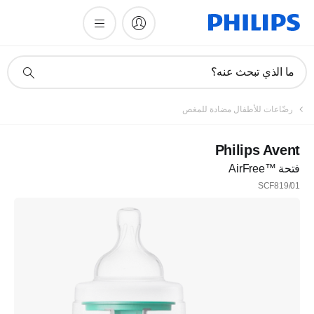
أيقونة
ما الذي تبحث عنه؟
دعم
البحث
رضّاعات للأطفال مضادة للمغص
Philips Avent
فتحة AirFree™‎
SCF819/01