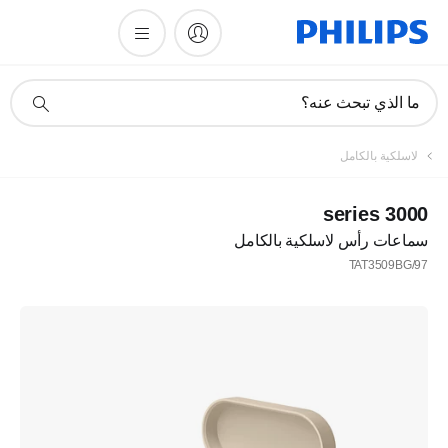
أيقونة
ما الذي تبحث عنه؟
دعم
البحث
لاسلكية بالكامل
3000 series
سماعات رأس لاسلكية بالكامل
TAT3509BG/97