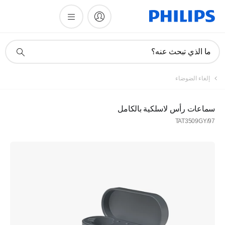
أيقونة
ما الذي تبحث عنه؟
دعم
البحث
إلغاء الضوضاء
سماعات رأس لاسلكية بالكامل
TAT3509GY/97