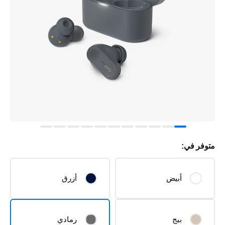
متوفر في:
أبيض
أزرق
بيج
رمادي