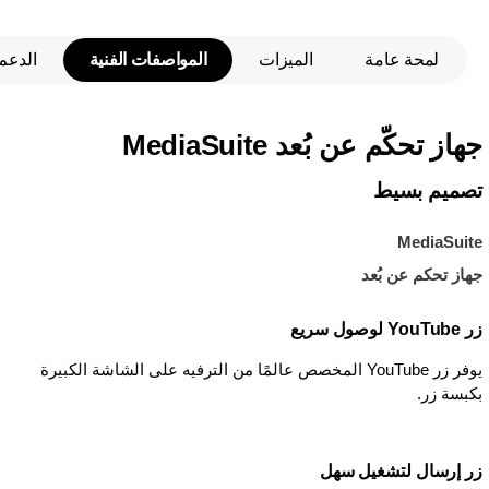
لمحة عامة
الميزات
المواصفات الفنية
الدعم
جهاز تحكّم عن بُعد MediaSuite
تصميم بسيط
MediaSuite
جهاز تحكم عن بُعد
زر YouTube لوصول سريع
يوفر زر YouTube المخصص عالمًا من الترفيه على الشاشة الكبيرة
بكبسة زر.
زر إرسال لتشغيل سهل