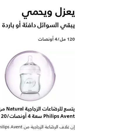
يعزل ويحمي
يبقي السوائل دافئة أو باردة
120 مل/4 أونصات
يتسع للرضّاعات الزجاجية ral
Philips Avent سعة 4 أونصات/120 مل