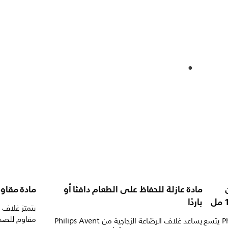
Natu من
مادة عازلة للحفاظ على الطعام دافئًا أو
مادة مقاو
باردًا
مقاوم للصدم
إن غلاف الرضّاعة الزجاجية من Philips Avent يتسع
يساعد غلاف الرضّاعة الزجاجية من Philips Avent