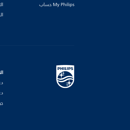
My Philips حساب
ال
ال
ال
دع
دع
جه