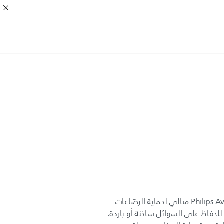
إن غلاف الرضّاعة الزجاجية من Philips Avent مثالي لحماية الرضّاعات
حفاظ على السوائل ساخنة أو باردة.